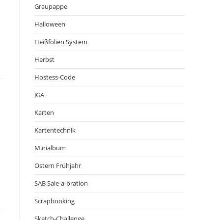
Graupappe
Halloween
Heißfolien System
Herbst
Hostess-Code
JGA
Karten
Kartentechnik
Minialbum
Ostern Frühjahr
SAB Sale-a-bration
Scrapbooking
Sketch-Challenge