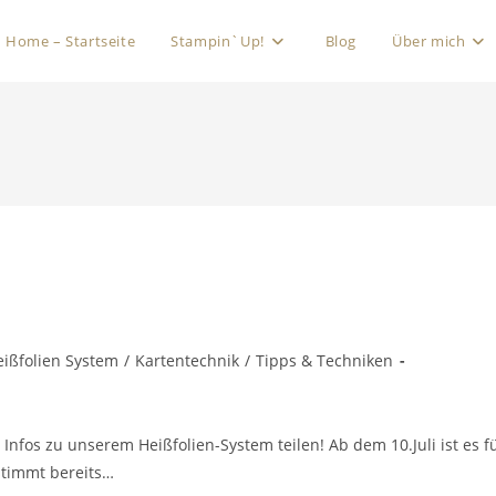
Home – Startseite
Stampin`Up!
Blog
Über mich
eißfolien System
/
Kartentechnik
/
Tipps & Techniken
e Infos zu unserem Heißfolien-System teilen! Ab dem 10.Juli ist es f
estimmt bereits…