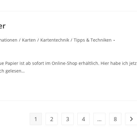
er
rmationen
/
Karten
/
Kartentechnik
/
Tipps & Techniken
Papier ist ab sofort im Online-Shop erhältlich. Hier habe ich jetz
ich gelesen…
1
2
3
4
…
8