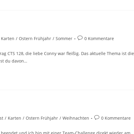
Karten
/
Ostern Frühjahr
/
Sommer
0 Kommentare
rag CTS 128, die liebe Conny war fleißig. Das aktuelle Thema ist die
test du davon…
st
/
Karten
/
Ostern Frühjahr
/
Weihnachten
0 Kommentare
 beendet und ich bin mit einer Team-Challenge direkt wieder am