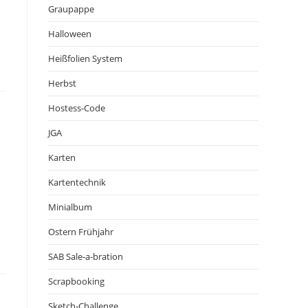
Graupappe
Halloween
Heißfolien System
Herbst
Hostess-Code
JGA
Karten
Kartentechnik
Minialbum
Ostern Frühjahr
SAB Sale-a-bration
Scrapbooking
Sketch-Challenge