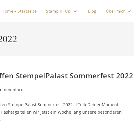
Home – Startseite
Stampin`Up!
Blog
Über mich
 2022
fen StempelPalast Sommerfest 2022
Kommentare
fen StempelPalast Sommerfest 2022. #TeileDeinenMoment
shtags teilen wir jetzt ein Woche lang unsere besonderen
…