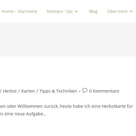
Home – Startseite
Stampin`Up!
Blog
Über mich
/
Herbst
/
Karten
/
Tipps & Techniken
0 Kommentare
n oder Willkommen zurück, heute habe ich eine Herbstkarte für
t es eine neue Aufgabe…