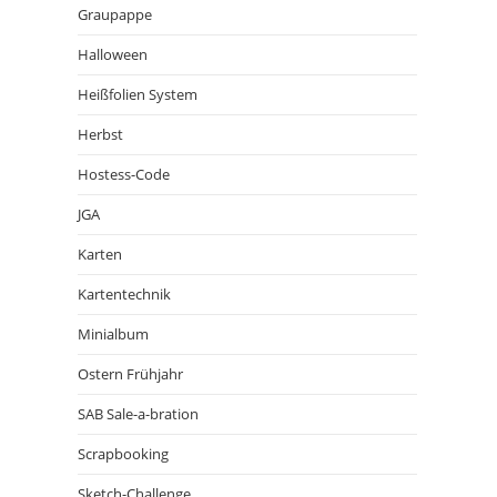
Graupappe
Halloween
Heißfolien System
Herbst
Hostess-Code
JGA
Karten
Kartentechnik
Minialbum
Ostern Frühjahr
SAB Sale-a-bration
Scrapbooking
Sketch-Challenge