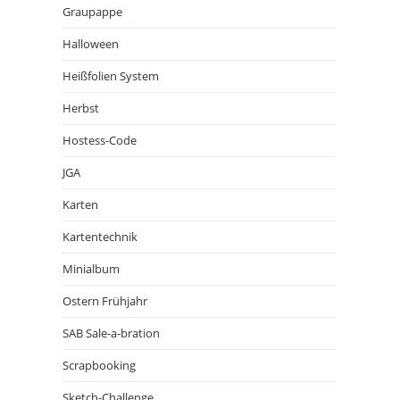
Graupappe
Halloween
Heißfolien System
Herbst
Hostess-Code
JGA
Karten
Kartentechnik
Minialbum
Ostern Frühjahr
SAB Sale-a-bration
Scrapbooking
Sketch-Challenge