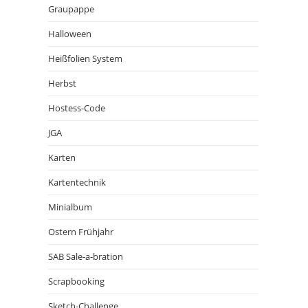
Graupappe
Halloween
Heißfolien System
Herbst
Hostess-Code
JGA
Karten
Kartentechnik
Minialbum
Ostern Frühjahr
SAB Sale-a-bration
Scrapbooking
Sketch-Challenge