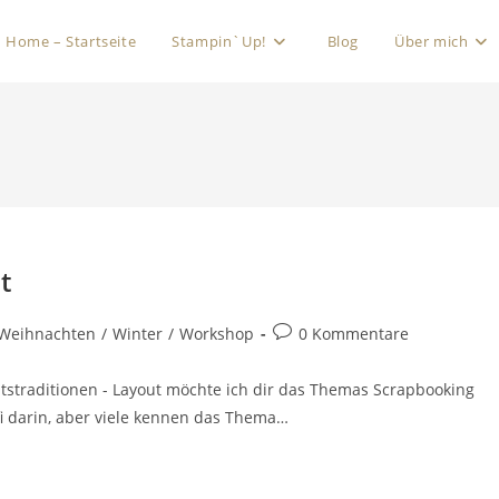
Home – Startseite
Stampin`Up!
Blog
Über mich
t
Weihnachten
/
Winter
/
Workshop
0 Kommentare
straditionen - Layout möchte ich dir das Themas Scrapbooking
ofi darin, aber viele kennen das Thema…