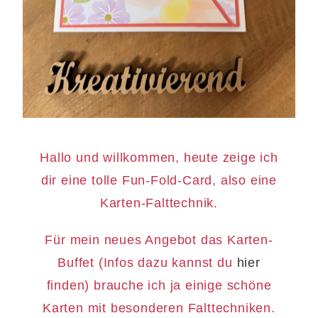
Hallo und willkommen, heute zeige ich
dir eine tolle Fun-Fold-Card, also eine
Karten-Falttechnik.
Für mein neues Angebot das Karten-
Buffet (Infos dazu kannst du
hier
finden) brauche ich ja einige schöne
Karten mit besonderen Falttechniken.