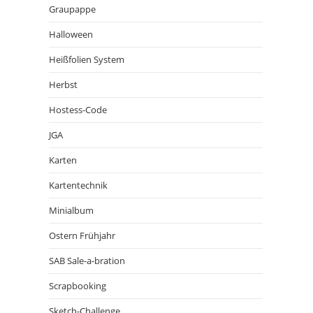
Graupappe
Halloween
Heißfolien System
Herbst
Hostess-Code
JGA
Karten
Kartentechnik
Minialbum
Ostern Frühjahr
SAB Sale-a-bration
Scrapbooking
Sketch-Challenge