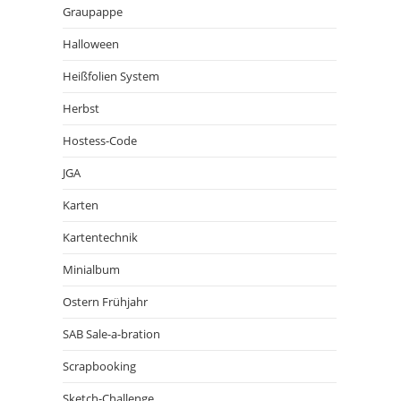
Graupappe
Halloween
Heißfolien System
Herbst
Hostess-Code
JGA
Karten
Kartentechnik
Minialbum
Ostern Frühjahr
SAB Sale-a-bration
Scrapbooking
Sketch-Challenge