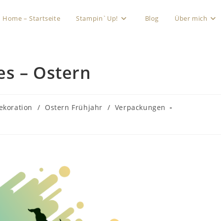
Home – Startseite
Stampin`Up!
Blog
Über mich
es – Ostern
ekoration
/
Ostern Frühjahr
/
Verpackungen