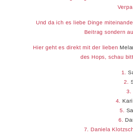
Verpac
Und da ich es liebe Dinge miteinande
Beitrag sondern au
Hier geht es direkt mit der lieben
Mela
des Hops, schau bit
1.
S
2.
3
4.
Kar
5.
Sa
6.
Da
7. Daniela Klotzsc