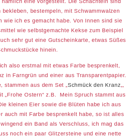
 nämlich eine vorgestellt. Die Schachteln sind
ich bekleben, bestempeln, mit Schwammwalzen
n wie ich es gemacht habe. Von Innen sind sie
smittel wie selbstgemachte Kekse zum Beispiel
auch sehr gut eine Gutscheinkarte, etwas Süßes
Schmuckstücke hinein.
ch also erstmal mit etwas Farbe besprenkelt,
z in Farngrün und einer aus Transparentpapier.
be, stammen aus dem Set „
Schmück den Kranz
„,
it „Frohe Ostern“ z.B. Mein Spruch stammt aus
 Die kleinen Eier sowie die Blüten habe ich aus
r auch mit Farbe besprenkelt habe, so ist alles
zwingend ein Band als Verschluss, ich mag das
s noch ein paar Glitzersteine und eine nette