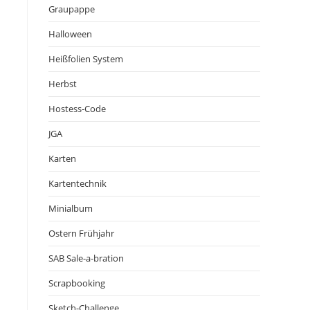
Graupappe
Halloween
Heißfolien System
Herbst
Hostess-Code
JGA
Karten
Kartentechnik
Minialbum
Ostern Frühjahr
SAB Sale-a-bration
Scrapbooking
Sketch-Challenge