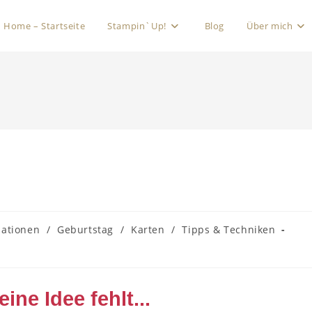
Home – Startseite
Stampin`Up!
Blog
Über mich
mationen
/
Geburtstag
/
Karten
/
Tipps & Techniken
eine Idee fehlt...