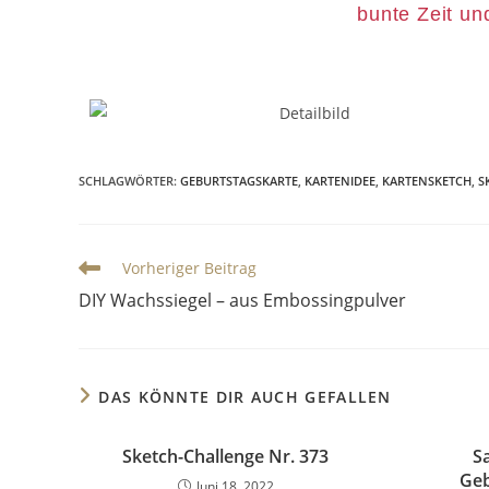
bunte Zeit un
SCHLAGWÖRTER
:
GEBURTSTAGSKARTE
,
KARTENIDEE
,
KARTENSKETCH
,
S
Vorheriger Beitrag
DIY Wachssiegel – aus Embossingpulver
DAS KÖNNTE DIR AUCH GEFALLEN
Sketch-Challenge Nr. 373
S
Geb
Juni 18, 2022