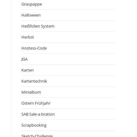
Graupappe
Halloween
Heißfolien System
Herbst
Hostess-Code
JGA
Karten
Kartentechnik
Minialbum
Ostern Frühjahr
SAB Sale-a-bration
Scrapbooking
Sketch-Challenge