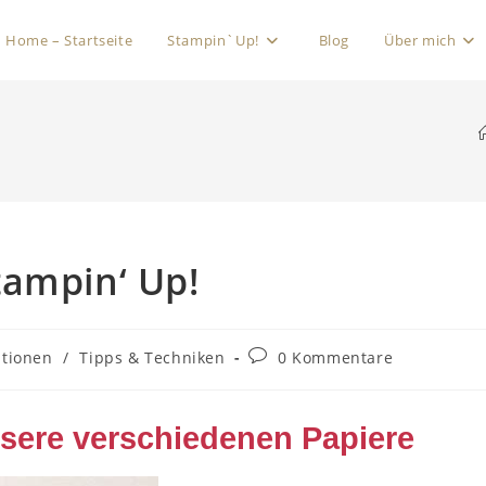
Home – Startseite
Stampin`Up!
Blog
Über mich
tampin‘ Up!
ationen
/
Tipps & Techniken
0 Kommentare
nsere verschiedenen Papiere