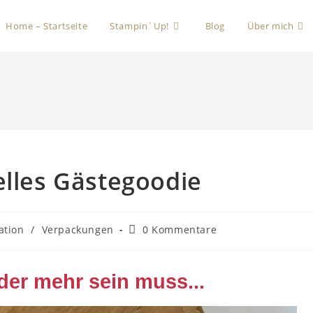
Home – Startseite
Stampin`Up!
Blog
Über mich
elles Gästegoodie
ation
/
Verpackungen
0 Kommentare
er mehr sein muss...