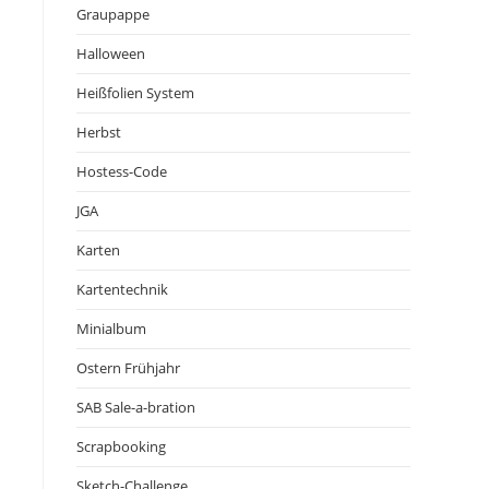
Graupappe
Halloween
Heißfolien System
Herbst
Hostess-Code
JGA
Karten
Kartentechnik
Minialbum
Ostern Frühjahr
SAB Sale-a-bration
Scrapbooking
Sketch-Challenge