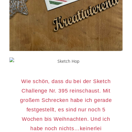
Wie schön, dass du bei der Sketch
Challenge Nr. 395 reinschaust. Mit
großem Schrecken habe ich gerade
festgestellt, es sind nur noch 5
Wochen bis Weihnachten. Und ich
habe noch nichts…keinerlei