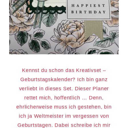
Kennst du schon das Kreativset –
Geburtstagskalender? Ich bin ganz
verliebt in dieses Set. Dieser Planer
rettet mich, hoffentlich … Denn,
ehrlicherweise muss ich gestehen, bin
ich ja Weltmeister im vergessen von
Geburtstagen. Dabei schreibe ich mir